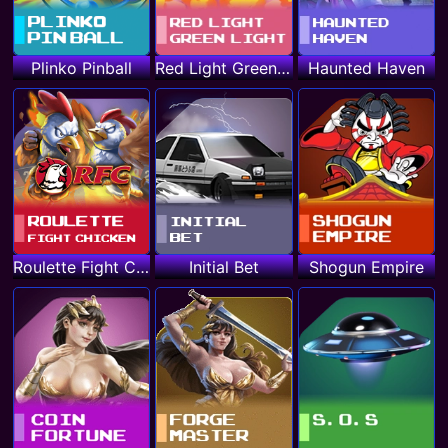
Plinko Pinball
Red Light Green Light
Haunted Haven
Roulette Fight Chicken
Initial Bet
Shogun Empire