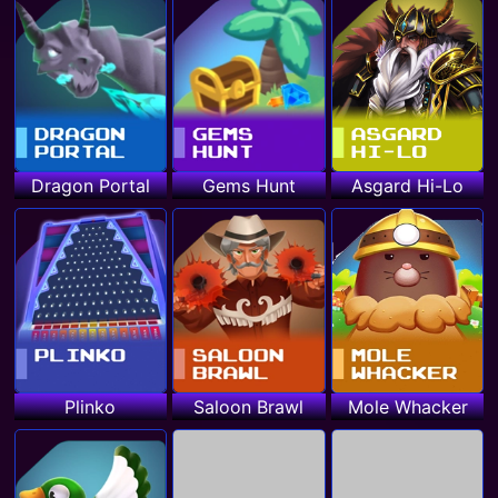
Dragon Portal
Gems Hunt
Asgard Hi-Lo
Plinko
Saloon Brawl
Mole Whacker