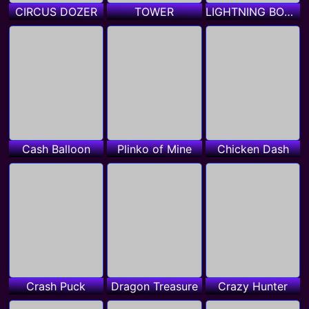
CIRCUS DOZER
TOWER
LIGHTNING BOMB
Cash Balloon
Plinko of Mine
Chicken Dash
Crash Puck
Dragon Treasure
Crazy Hunter