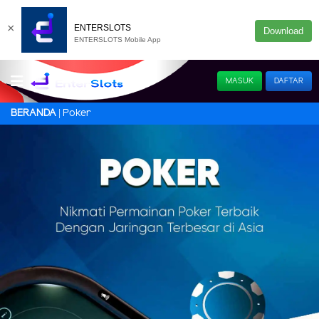
×
ENTERSLOTS
Download
ENTERSLOTS Mobile App
MASUK
DAFTAR
Poker
BERANDA