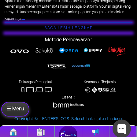
Apakah kamu sedang mencari situs slot online terpercaya dengan peluang
kemenangan menarik? Enterslots hadir sebagai platform hiburan digital yang
menyediakan berbagai permainan slot online populer yang bisa dimainkan
...
kapan saja.
BACA LEBIH LENGKAP
Metode Pembayaran :
Dukungan Perangkat :
Keamanan Terjamin :
Lisensi :
☰ Menu
Copyright © - ENTERSLOTS. Seluruh hak cipta dilindungi