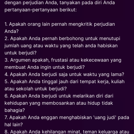
dengan perjudian Anda, tanyakan pada diri Anda
pertanyaan-pertanyaan berikut:
1. Apakah orang lain pernah mengkritik perjudian
Anda?
2. Apakah Anda pernah berbohong untuk menutupi
jumlah uang atau waktu yang telah anda habiskan
untuk berjudi?
3. Argumen apakah, frustasi atau kekecewaan yang
membuat Anda ingin untuk berjudi?
4. Apakah Anda berjudi saja untuk waktu yang lama?
5. Apakah Anda tinggal jauh dari tempat kerja, kuliah
atau sekolah untuk berjudi?
6. Apakah Anda berjudi untuk melarikan diri dari
kehidupan yang membosankan atau hidup tidak
bahagia?
7. Apakah Anda enggan menghabiskan 'uang judi' pada
hal lain?
8. Apakah Anda kehilangan minat, teman keluarga atau