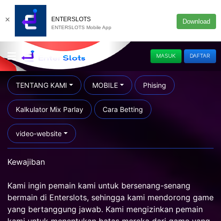
×
ENTERSLOTS
Download
ENTERSLOTS Mobile App
MASUK
DAFTAR
TENTANG KAMI
MOBILE
Phising
Kalkulator Mix Parlay
Cara Betting
video-website
Kewajiban
Kami ingin pemain kami untuk bersenang-senang
bermain di Enterslots, sehingga kami mendorong game
yang bertanggung jawab. Kami mengizinkan pemain