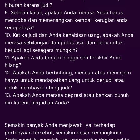
hiburan karena judi?
9. Setelah kalah, apakah Anda merasa Anda harus
mencoba dan memenangkan kembali kerugian anda
secepatnya?
10. Ketika judi dan Anda kehabisan uang, apakah Anda
merasa kehilangan dan putus asa, dan perlu untuk
berjudi lagi sesegera mungkin?
11. Apakah Anda berjudi hingga sen terakhir Anda
hilang?
12. Apakah Anda berbohong, mencuri atau meminjam
hanya untuk mendapatkan uang untuk berjudi atau
untuk membayar utang judi?
13. Apakah Anda merasa depresi atau bahkan bunuh
diri karena perjudian Anda?
Semakin banyak Anda menjawab 'ya' terhadap
pertanyaan tersebut, semakin besar kemungkinan