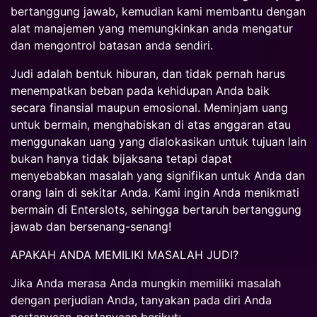
bertanggung jawab, kemudian kami membantu dengan
alat manajemen yang memungkinkan anda mengatur
dan mengontrol batasan anda sendiri.
Judi adalah bentuk hiburan, dan tidak pernah harus
menempatkan beban pada kehidupan Anda baik
secara finansial maupun emosional. Meminjam uang
untuk bermain, menghabiskan di atas anggaran atau
menggunakan uang yang dialokasikan untuk tujuan lain
bukan hanya tidak bijaksana tetapi dapat
menyebabkan masalah yang signifikan untuk Anda dan
orang lain di sekitar Anda. Kami ingin Anda menikmati
bermain di Enterslots, sehingga bertaruh bertanggung
jawab dan bersenang-senang!
APAKAH ANDA MEMILIKI MASALAH JUDI?
Jika Anda merasa Anda mungkin memiliki masalah
dengan perjudian Anda, tanyakan pada diri Anda